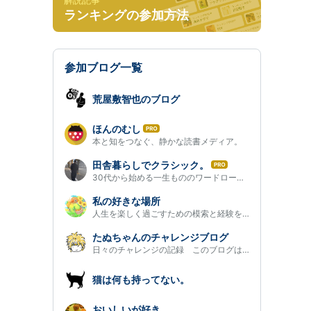
解説記事
ランキングの参加方法
参加ブログ一覧
荒屋敷智也のブログ
ほんのむし
は
本と知をつなぐ、静かな読書メディア。
て
な
田舎暮らしでクラシック。
は
ブ
30代から始める一生もののワードローブ作り
て
ロ
な
グ
私の好きな場所
ブ
Pro
人生を楽しく過ごすための模索と経験をアウトプットしてます。
ロ
グ
たぬちゃんのチャレンジブログ
Pro
日々のチャレンジの記録 このブログは広告を使用することがあります
猫は何も持ってない。
おいしいが好き