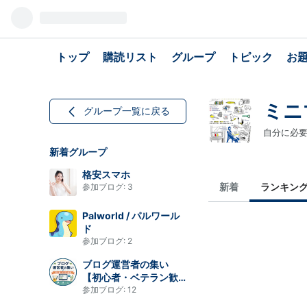
トップ
購読リスト
グループ
トピック
お
ミニ
グループ一覧に戻る
自分に必
新着グループ
格安スマホ
新着
ランキン
参加ブログ:
3
Palworld / パルワール
ド
参加ブログ:
2
ブログ運営者の集い
【初心者・ベテラン歓
迎】
参加ブログ:
12