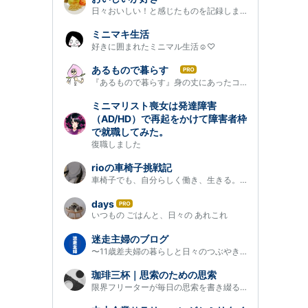
日々おいしい！と感じたものを記録します。添加物をなるべくとらな…
ミニマキ生活
好きに囲まれたミニマル生活︎‪‪☺︎‬♡
あるもので暮らす
は
『あるもので暮らす』身の丈にあったコンパクトでズボラな暮らし
て
な
ミニマリスト喪女は発達障害
ブ
（AD/HD）で再起をかけて障害者枠
ロ
で就職してみた。
グ
復職しました
Pro
rioの車椅子挑戦記
車椅子でも、自分らしく働き、生きる。車椅子ユーザーの私が2年後の…
days
は
いつもの ごはんと、日々の あれこれ
て
な
迷走主婦のブログ
ブ
〜11歳差夫婦の暮らしと日々のつぶやき〜
ロ
グ
珈琲三杯｜思索のための思索
Pro
限界フリーターが毎日の思索を書き綴る。手帖の代わり、或いはゴミ…