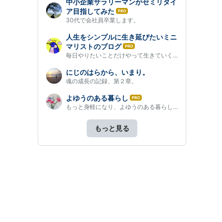
中小企業サラリーマンがセミリタイ
ア目指してみた
は
30代で会社員卒業します。
て
な
人生をシンプルに生き延びたいミニ
ブ
マリストのブログ
は
ロ
毎日やりたいことだけやって生きていく。ミニマリズムな生き方・考…
て
グ
な
Pro
にじのはらから、いまり。
ブ
魂の成長の記録、第２章。
ロ
グ
よゆうのある暮らし
は
Pro
もっと身軽になり、よゆうのある暮らしを目指します。
て
な
ブ
もっと見る
ロ
グ
Pro