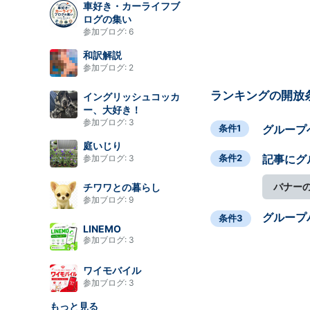
車好き・カーライフブ
ログの集い
参加ブログ:
6
和訳解説
参加ブログ:
2
ランキングの開放
イングリッシュコッカ
ー、大好き！
参加ブログ:
3
条件1
グループ
庭いじり
条件2
記事にグ
参加ブログ:
3
バナー
チワワとの暮らし
参加ブログ:
9
グループ
条件3
LINEMO
参加ブログ:
3
ワイモバイル
参加ブログ:
3
もっと見る