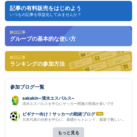
記事の有料販売をはじめよう
いつもの記事を収益化してみませんか？
解説記事
グループの基本的な使い方
解説記事
ランキングの参加方法
参加ブログ一覧
sakakin~清水エスパルス~
清水エスパルスを中心にサッカー関連の投稿が多いです
ビギナー向け！サッカーの戦術ブログ
は
日本代表の分析を中心に、基礎からトレンド、最新で難しい戦術もサ…
て
な
ブ
もっと見る