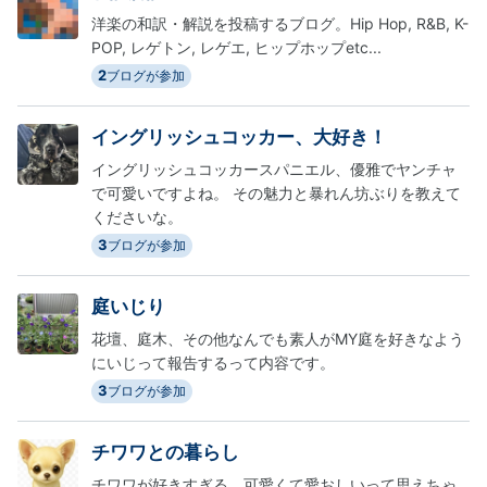
洋楽の和訳・解説を投稿するブログ。Hip Hop, R&B, K-
POP, レゲトン, レゲエ, ヒップホップetc...
2
ブログが参加
イングリッシュコッカー、大好き！
イングリッシュコッカースパニエル、優雅でヤンチャ
で可愛いですよね。 その魅力と暴れん坊ぶりを教えて
くださいな。
3
ブログが参加
庭いじり
花壇、庭木、その他なんでも素人がMY庭を好きなよう
にいじって報告するって内容です。
3
ブログが参加
チワワとの暮らし
チワワが好きすぎる 可愛くて愛おしいって思えちゃ