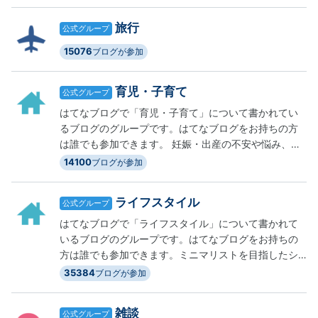
ょう！ブログで人生、生活を楽しく！趣味、生きが
い、仕事として活用しましょう！仲間がたくさんおり
旅行
公式グループ
ます！Twitterでも繋がれるといいですね♪【グループ作
成日2019年1月17日】
15076
ブログが参加
育児・子育て
公式グループ
はてなブログで「育児・子育て」について書かれてい
るブログのグループです。はてなブログをお持ちの方
は誰でも参加できます。 妊娠・出産の不安や悩み、離
乳食や食事の作り方、保育園の検討や仕事との両立、
14100
ブログが参加
小学校での活動など、はてなブログで思いを語りませ
んか。
ライフスタイル
公式グループ
はてなブログで「ライフスタイル」について書かれて
いるブログのグループです。はてなブログをお持ちの
方は誰でも参加できます。ミニマリストを目指したシ
ンプルライフの実践や、ダイエットのための食事法、
35384
ブログが参加
海外生活の様子など、あなたの毎日をはてなブログに
記録しませんか。
雑談
公式グループ