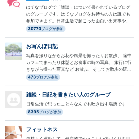
はてなブログで「雑談」について書かれているブログ
のグループです。はてなブログをお持ちの方は誰でも
参加できます。日常生活で起こった面白い出来事や、
最近気になっているニュース、恋愛の悩みなど、話題
30770
ブログが参加
はなんでもOK。登録するブロググループを迷っている
人におすすめです。
お写んぽ日記
写真を撮りながらお花や風景を撮ったりお散歩、 途中
カフェでまったり休憩とお食事の時の写真、 旅行に行
きながら撮った写真など お散歩、そしてお散歩の延長
で撮った写真を載せるグループです！！
473
ブログが参加
雑談・日記を書きたい人のグループ
日常生活で思ったことをなんでも吐き出す場所です
8395
ブログが参加
フィットネス
気持よく運動して、健康的でかっこいい体づくりを目