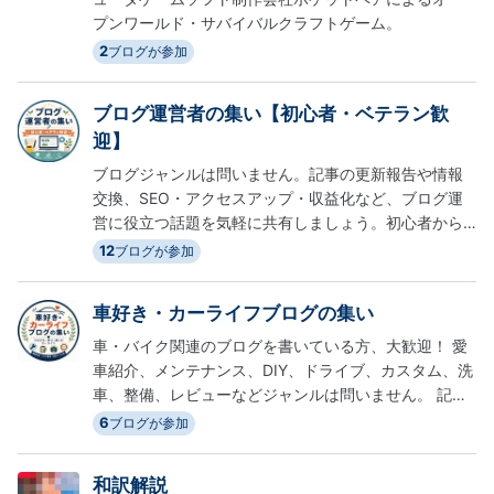
プンワールド・サバイバルクラフトゲーム。
2
ブログが参加
ブログ運営者の集い【初心者・ベテラン歓
迎】
ブログジャンルは問いません。記事の更新報告や情報
交換、SEO・アクセスアップ・収益化など、ブログ運
営に役立つ話題を気軽に共有しましょう。初心者から
ベテランまで大歓迎！みんなで楽しくブログを続けら
12
ブログが参加
れるグループを目指しています。
車好き・カーライフブログの集い
車・バイク関連のブログを書いている方、大歓迎！ 愛
車紹介、メンテナンス、DIY、ドライブ、カスタム、洗
車、整備、レビューなどジャンルは問いません。 記事
の更新報告や情報交換をしながら、一緒にブログを盛
6
ブログが参加
り上げましょう！
和訳解説