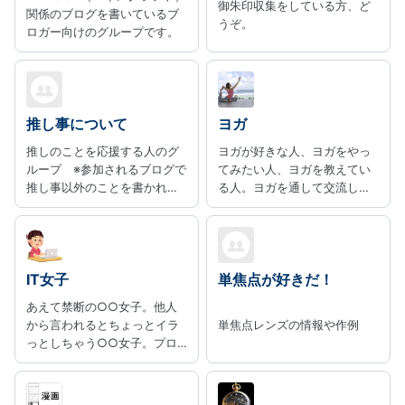
御朱印収集をしている方、ど
関係のブログを書いているブ
うぞ。
ロガー向けのグループです。
推し事について
ヨガ
推しのことを応援する人のグ
ヨガが好きな人、ヨガをやっ
ループ ※参加されるブログで
てみたい人、ヨガを教えてい
推し事以外のことを書かれる
る人。ヨガを通して交流した
場合、当グループに参加する
い人が集まるグループです。
推し事専用の記事カテゴリを
設定してください※
IT女子
単焦点が好きだ！
あえて禁断の○○女子。他人
から言われるとちょっとイラ
単焦点レンズの情報や作例
っとしちゃう○○女子。プロ
グラマ、インフラエンジニ
ア、デザイナ、サポートデス
ク、広報、総務から社長まで