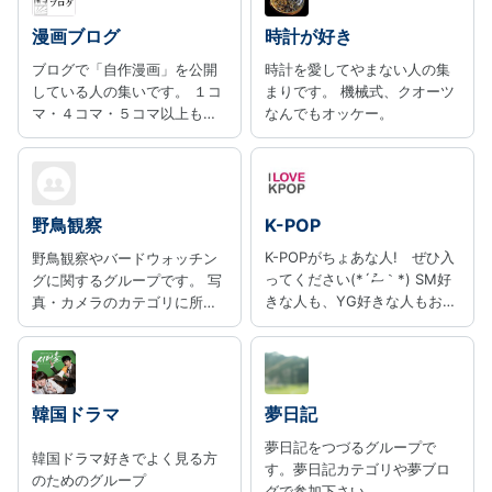
ITに関わるお仕事をされてい
る女性の方の日常、ゆるくつ
漫画ブログ
時計が好き
ながってみませんか。アフィ
ブログで「自作漫画」を公開
時計を愛してやまない人の集
リエイト系は基本的に除外さ
している人の集いです。 １コ
まりです。 機械式、クオーツ
せていただきます。
マ・４コマ・５コマ以上も、
なんでもオッケー。
実録も創作も、漫画を描いて
載せていればＯＫ！ 繋げてい
きましょう、はてな漫画ブロ
グの輪。
野鳥観察
K-POP
K-POPがちょあな人! ぜひ入
野鳥観察やバードウォッチン
ってください(*´ސު｀*) SM好
グに関するグループです。 写
きな人も、YG好きな人もおっ
真・カメラのカテゴリに所属
げぇぇぇぇぇぇ!!!
していますが、双眼鏡での鳥
見が趣味の方もぜひご参加く
ださい！
韓国ドラマ
夢日記
夢日記をつづるグループで
韓国ドラマ好きでよく見る方
す。夢日記カテゴリや夢ブロ
のためのグループ
グで参加下さい。