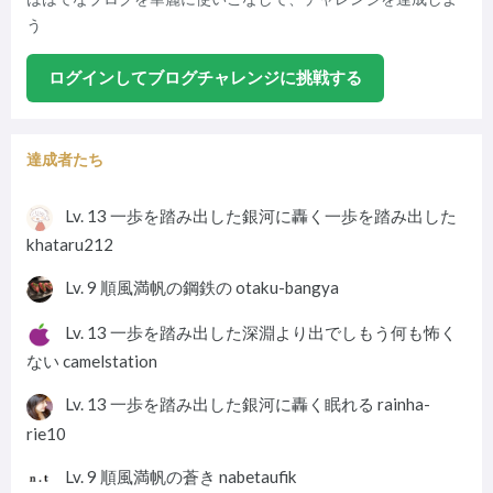
う
ログインしてブログチャレンジに挑戦する
達成者たち
Lv. 13
一歩を踏み出した銀河に轟く一歩を踏み出した
khataru212
Lv. 9
順風満帆の鋼鉄の
otaku-bangya
Lv. 13
一歩を踏み出した深淵より出でしもう何も怖く
ない
camelstation
Lv. 13
一歩を踏み出した銀河に轟く眠れる
rainha-
rie10
Lv. 9
順風満帆の蒼き
nabetaufik