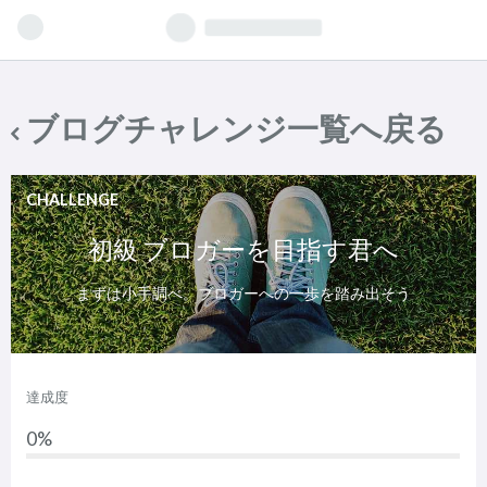
ブログチャレンジ一覧へ戻る
CHALLENGE
初級 ブロガーを目指す君へ
まずは小手調べ。ブロガーへの一歩を踏み出そう
達成度
0%