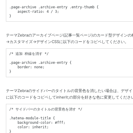
.page-archive
.archive-entry
.entry-thumb
{
aspect-ratio
: 
4
 / 
3
}
テーマZebraのアーカイブページ(記事一覧ページ)のカード型デザイン
→カスタマイズ→デザインCSSに以下のコードをコピペしてください。
/* 追加 枠線を消す */
.page-archive
.archive-entry
{
border
: 
none
}
テーマZebraのサイドバーのタイトルの背景色を消したい場合は、デザイ
に以下のコードをコピペしてinherit;の部分を好きな色に変更してくださ
/* サイドバーのタイトルの背景色を消す */
.hatena-module-title
{
background-color
: 
#fff
;

color
: 
inherit
}