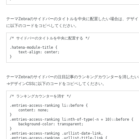
テーマZebraのサイドバーのタイトルを中央に配置したい場合は、デザイ
に以下のコードをコピペしてください。
/* サイドバーのタイトルを中央に配置する */
.hatena-module-title
{
text-align
: 
center
}
テーマZebraのサイドバーの注目記事のランキングカウンターを消した
→デザインCSSに以下のコードをコピペしてください。
/* ランキングカウンターを消す */
.entries-access-ranking
li
::
before
{
content
: 
none
}
.entries-access-ranking
li
:
nth-of-type(
-n + 10
)
::
before
{
background-color
: 
transparent
}
.entries-access-ranking
.urllist-date-link
,
.entries-access-ranking
.urllist-title-link
{