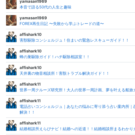
yamasan1969
本音で語る50代の人生と趣味
yamasan1969
FOREX再生日記 〜失敗から学ぶトレードの道〜
affishark10
害獣駆除コンシェルジュ！住まいの緊急レスキューガイド！！
affishark10
蜂の巣駆除ガイド！ハチ駆除相談室！！
affishark10
天井裏の物音相談所！害獣トラブル解決ガイド！！
affishark11
世界一周クルーズ研究所！大人の世界一周計画、夢を叶える船旅
affishark11
電話占いコンシェルジュ｜あなたの悩みに寄り添う占い案内所｜
解決！！
affishark11
結婚相談所えらびナビ！結婚への近道！！結婚相談所まるわかり