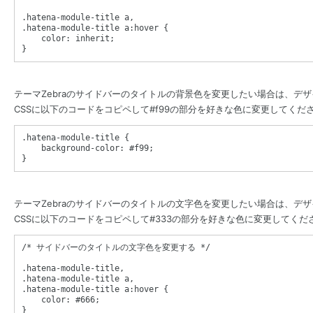
.hatena-module-title
a
,
.hatena-module-title
a
:
hover
{
color
: 
inherit
}
テーマZebraのサイドバーのタイトルの背景色を変更したい場合は、デ
CSSに以下のコードをコピペして#f99の部分を好きな色に変更してくだ
.hatena-module-title
{
background-color
: 
#f99
}
テーマZebraのサイドバーのタイトルの文字色を変更したい場合は、デ
CSSに以下のコードをコピペして#333の部分を好きな色に変更してくだ
/* サイドバーのタイトルの文字色を変更する */
.hatena-module-title
,
.hatena-module-title
a
,
.hatena-module-title
a
:
hover
{
color
: 
#666
}