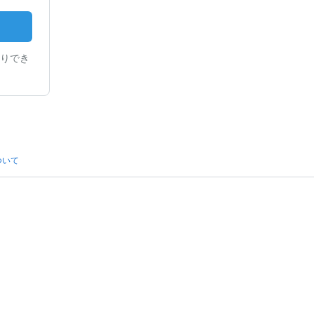
りでき
ついて