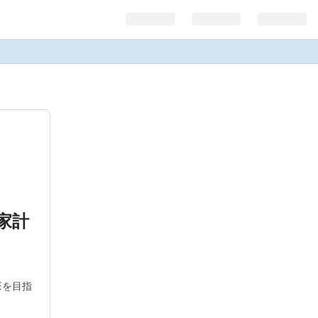
家計
Eを目指