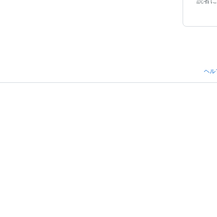
読者に
ヘル