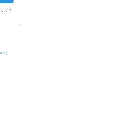
りでき
ついて