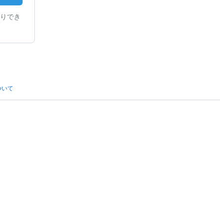
りでき
ついて