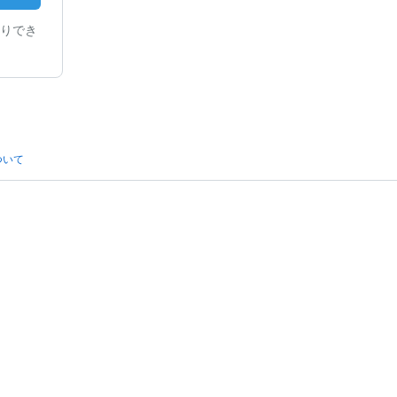
りでき
ついて