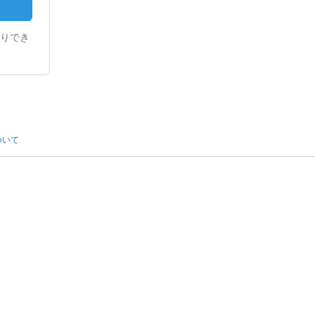
りでき
ついて