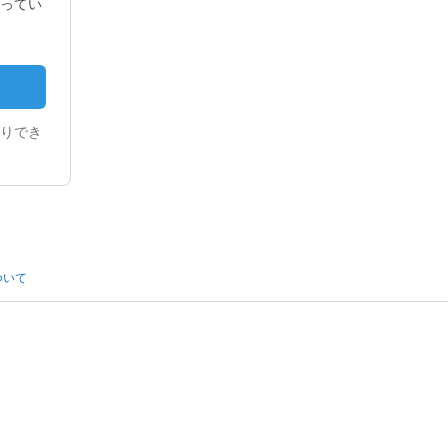
探ってい
りでき
ついて