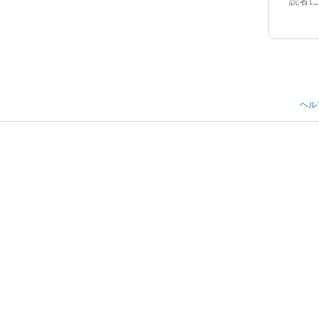
読者に
ヘル