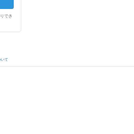
りでき
ついて