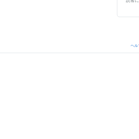
読者に
ヘル