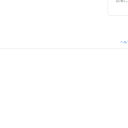
読者に
ヘル