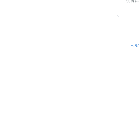
読者に
ヘル