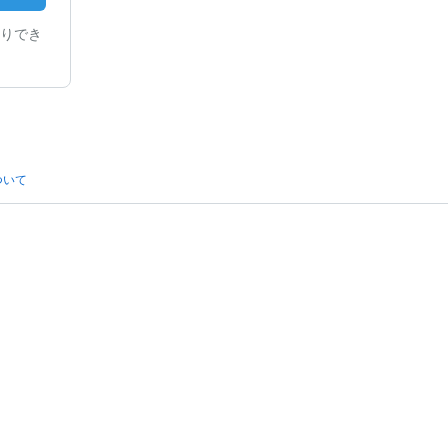
りでき
ついて