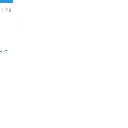
りでき
ついて