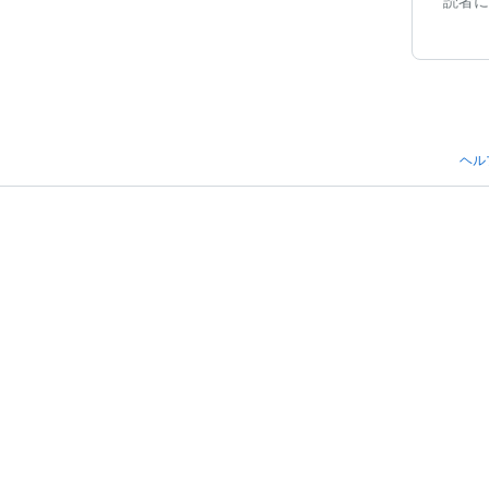
読者に
ヘル