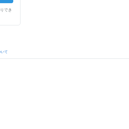
りでき
ついて