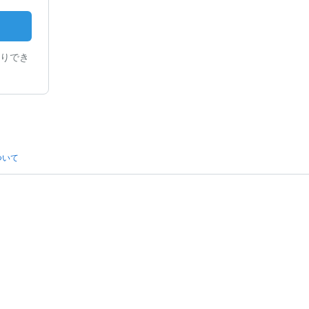
りでき
ついて