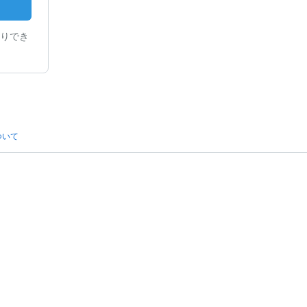
りでき
ついて