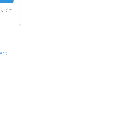
りでき
ついて