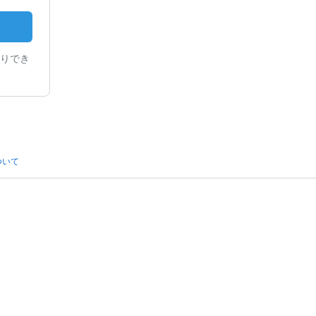
りでき
ついて