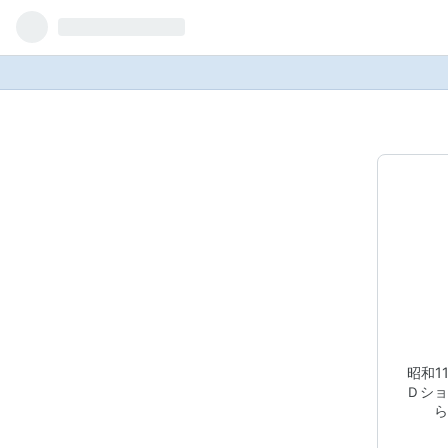
昭和1
Ｄショ
ら