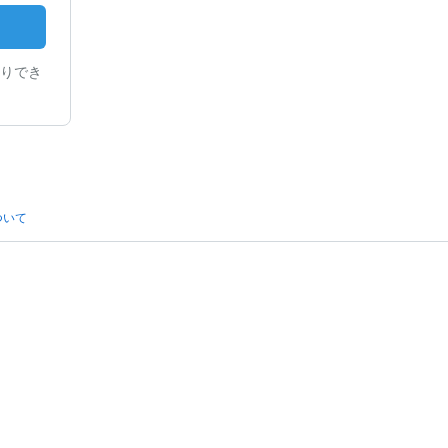
りでき
ついて