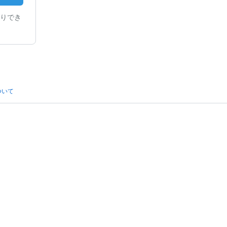
りでき
ついて