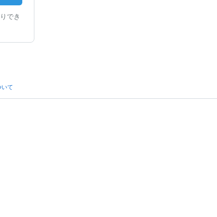
りでき
ついて