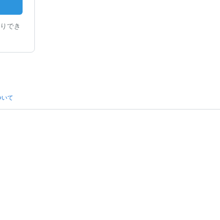
りでき
ついて