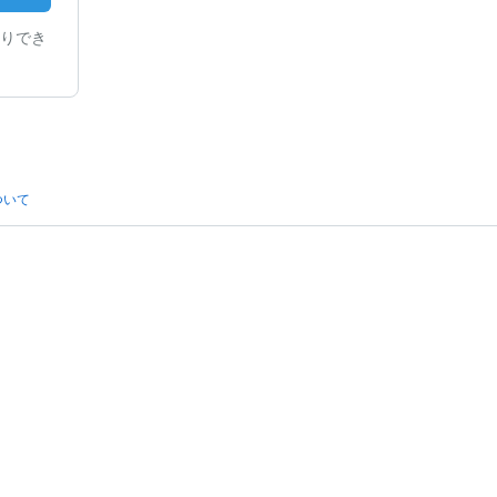
りでき
ついて