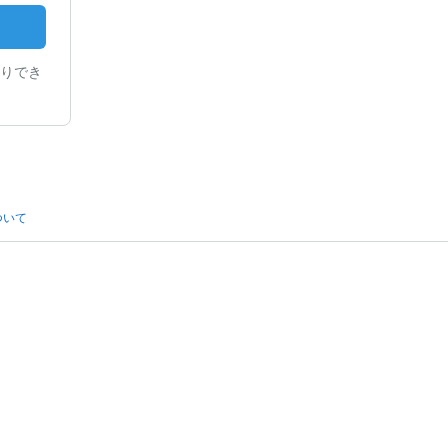
りでき
ついて