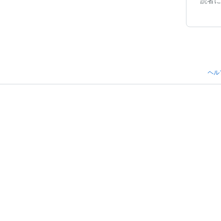
読者に
ヘル