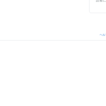
読者に
ヘル