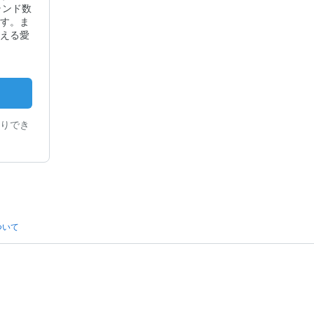
ランド数
す。ま
える愛
りでき
ついて