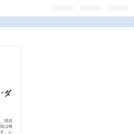
A･ダ
、現在
容は検
す。レ