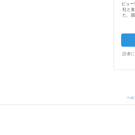
ビュー
社と友
た、国
読者に
ヘル