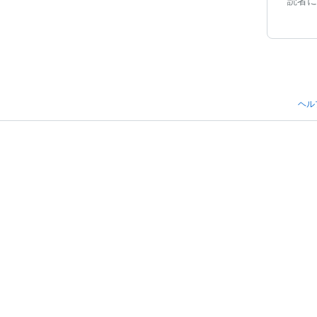
読者に
ヘル