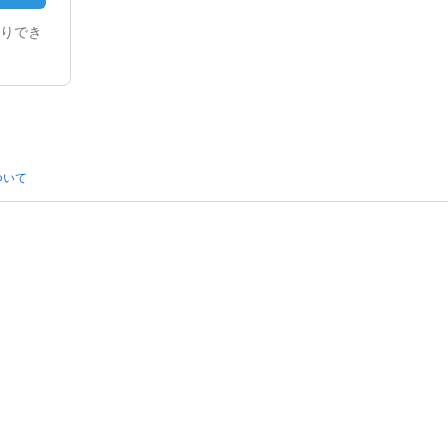
りでき
ついて