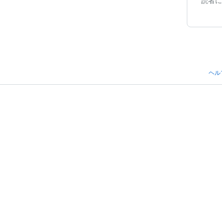
読者に
ヘル