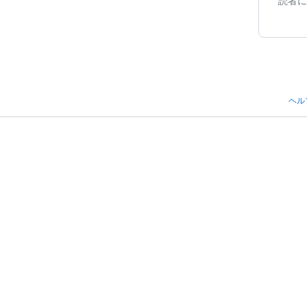
読者に
ヘル