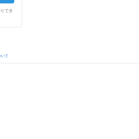
りでき
ついて