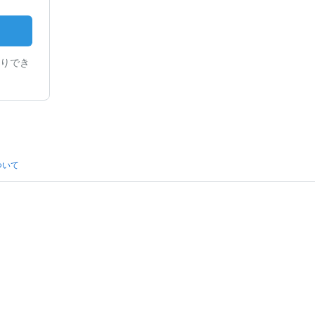
りでき
ついて