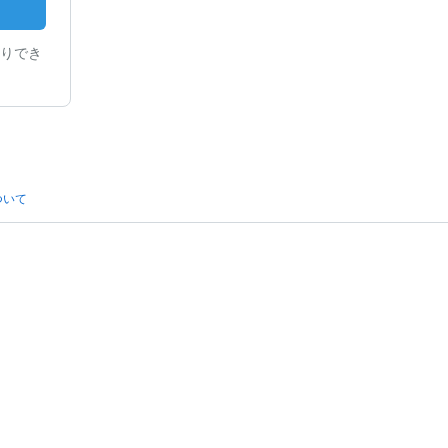
りでき
ついて