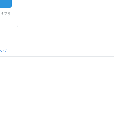
りでき
ついて