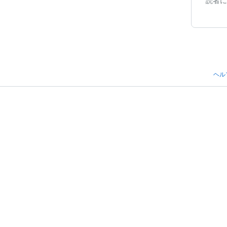
読者に
ヘル