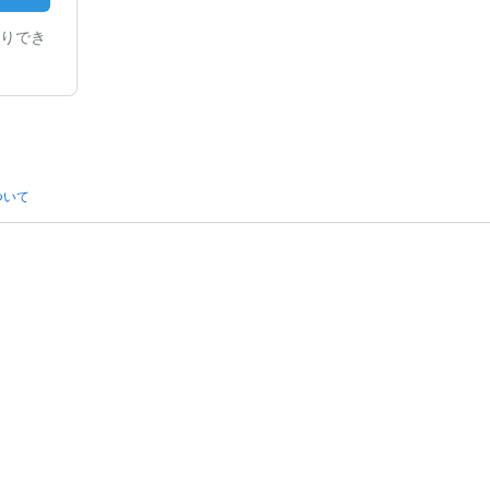
りでき
ついて