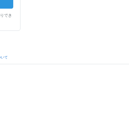
りでき
ついて