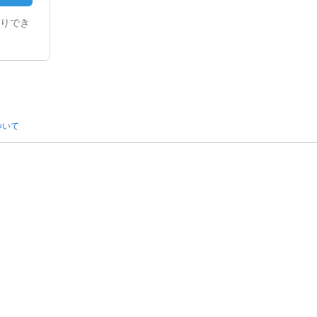
りでき
ついて