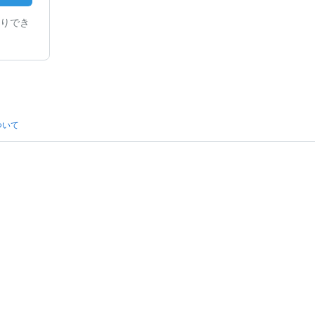
りでき
ついて