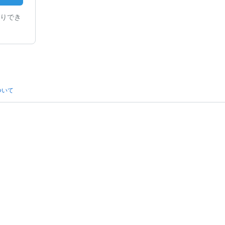
りでき
ついて