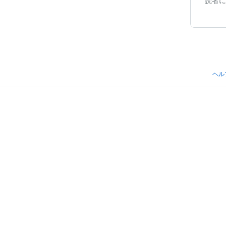
読者に
ヘル