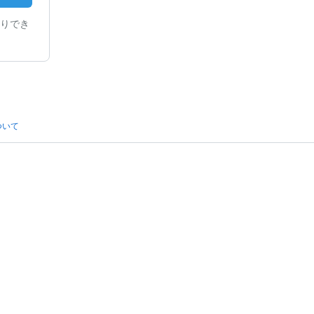
りでき
ついて